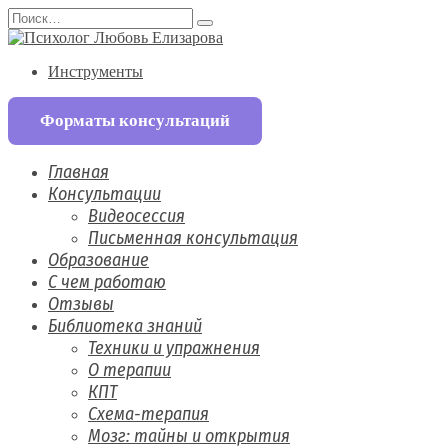
Перейти
Search
к
for:
содержанию
Инструменты
Форматы консультаций
Главная
Консультации
Видеосессия
Письменная консультация
Образование
С чем работаю
Отзывы
Библиотека знаний
Техники и упражнения
О терапии
КПТ
Схема-терапия
Мозг: тайны и открытия