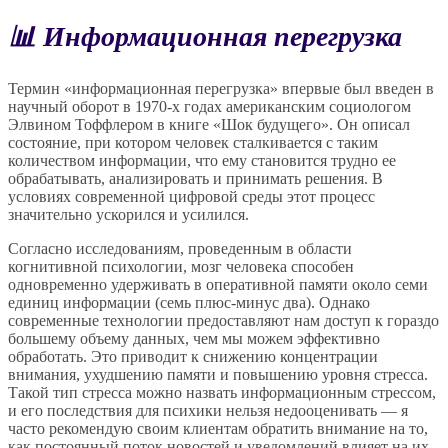
📊 Информационная перегрузка
Термин «информационная перегрузка» впервые был введен в
научный оборот в 1970-х годах американским социологом
Элвином Тоффлером в книге «Шок будущего». Он описал
состояние, при котором человек сталкивается с таким
количеством информации, что ему становится трудно ее
обрабатывать, анализировать и принимать решения. В
условиях современной цифровой среды этот процесс
значительно ускорился и усилился.
Согласно исследованиям, проведенным в области
когнитивной психологии, мозг человека способен
одновременно удерживать в оперативной памяти около семи
единиц информации (семь плюс-минус два). Однако
современные технологии предоставляют нам доступ к гораздо
большему объему данных, чем мы можем эффективно
обработать. Это приводит к снижению концентрации
внимания, ухудшению памяти и повышению уровня стресса.
Такой тип стресса можно назвать информационным стрессом,
и его последствия для психики нельзя недооценивать — я
часто рекомендую своим клиентам обратить внимание на то,
как постоянный поток новостей и уведомлений влияет на их