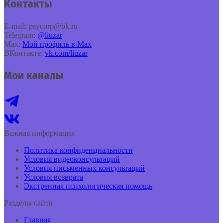
Контакты
E‑mail: psycorp@bk.ru
Telegram:
@liuzar
Max:
Мой профиль в Max
ВКонтакте:
vk.com/liuzar
Мои каналы
Важная информация
Политика конфиденциальности
Условия видеоконсультаций
Условия письменных консультаций
Условия возврата
Экстренная психологическая помощь
Разделы сайта
Главная