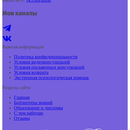
ВКонтакте:
vk.com/liuzar
Мои каналы
Важная информация
Политика конфиденциальности
Условия видеоконсультаций
Условия письменных консультаций
Условия возврата
Экстренная психологическая помощь
Разделы сайта
Главная
Библиотека знаний
Образование и дипломы
С чем работаю
Отзывы