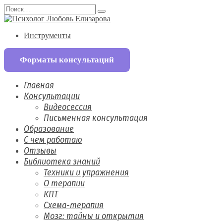
Перейти
Search
к
for:
содержанию
Инструменты
Форматы консультаций
Главная
Консультации
Видеосессия
Письменная консультация
Образование
С чем работаю
Отзывы
Библиотека знаний
Техники и упражнения
О терапии
КПТ
Схема-терапия
Мозг: тайны и открытия