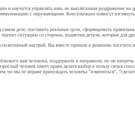
ии и научится управлять ими, не выплёскивая раздражение на др
 коммуникацию с окружающими. Консультации помогут взглянуть
а самом деле, поставить реальные цели, сформировать правильн
оценит ситуацию со стороны, подметив детали, которые для дру
а позитивный настрой. Вы вместе пришли к решению посетить пс
лизкого вам человека, поддержали и направили, но он напрочь 
взрослый человек имеет право делать выбор в пользу своих спо
м, но мы не вправе принуждать человека “измениться”, “сделать