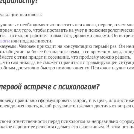
ециалисту?
ультации психолога:
вшись с необходимостью посетить психолога, первое, о чем мн
 прием для того, чтобы поставить на учет в психоневрологическ
ть – психолог работает только со здоровыми людьми. Он встрет
евоги
или подавленности.
зуемы. Человек приходит на консультацию первый раз. Он не зн
ть общение на более безопасные темы, а со временем, когда при
месте с этим придет и осознание, что проблему можно решить.
, что сам никогда не сможет справиться с травмирующей ситуаци
обным достаточно быстро помочь клиенту. Психолог научит само
первой встрече с психологом?
ловеку правильно сформулировать запрос, т. е. цель, для достиж
овек должен знать, какой результат он желает достичь от встреч
 своей ответственности перед психологом за неправильно сформу
какое вариант ее решения сделает его счастливым. В этом нет н