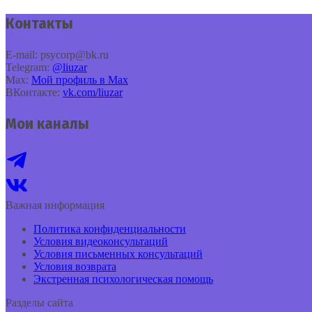
Контакты
E‑mail: psycorp@bk.ru
Telegram:
@liuzar
Max:
Мой профиль в Max
ВКонтакте:
vk.com/liuzar
Мои каналы
Важная информация
Политика конфиденциальности
Условия видеоконсультаций
Условия письменных консультаций
Условия возврата
Экстренная психологическая помощь
Разделы сайта