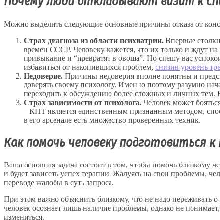
Почему люди откладывают визит к сп
Можно выделить следующие основные причины отказа от конс
Страх диагноза из области психиатрии.
Впервые столкну
времен СССР. Человеку кажется, что их только и ждут на
привыкание и “превратят в овоща”. Но спешу вас успокои
избавиться от накопившихся проблем,
снизив уровень тр
Недоверие.
Причины недоверия вполне понятны и предска
доверять своему психологу. Именно поэтому разумно нача
переходить к обсуждению более сложных и личных тем. В
Страх зависимости от психолога.
Человек может бояться
– КПТ является единственным признанным методом, спос
в его арсенале есть множество проверенных техник.
Как помочь человеку подготовиться к 
Ваша основная задача состоит в том, чтобы помочь близкому че
и будет зависеть успех терапии. Жалуясь на свои проблемы, чел
переводе жалобы в суть запроса.
При этом важно объяснить близкому, что не надо переживать о
человек осознает лишь наличие проблемы, однако не понимает, 
измениться.