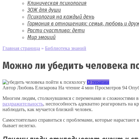
Клиническая психология
ЗОЖ для души
Психология на каждый день
Гармония в отношениях: семья, любовь и дру
Расти счастливо: дети
Мир эмоций
Главная страница
»
Библиотека знаний
Можно ли убедить человека по
О терапии
Автор
Любовь Елизарова
На чтение
4 мин
Просмотров
94
Опуб
Многим людям, столкнувшимся с переменами и сложностями в ж
раздражительность
, неспособность адекватно реагировать на 
наблюдать, как мучается близкий человек.
Самостоятельно справиться с проблемами, которые нарастают к
бывает нелегко.