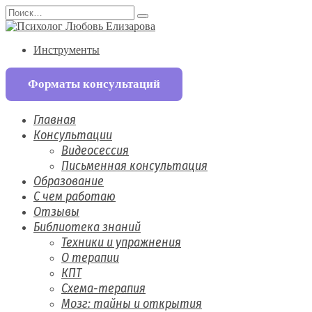
Перейти
Search
к
for:
содержанию
Инструменты
Форматы консультаций
Главная
Консультации
Видеосессия
Письменная консультация
Образование
С чем работаю
Отзывы
Библиотека знаний
Техники и упражнения
О терапии
КПТ
Схема-терапия
Мозг: тайны и открытия