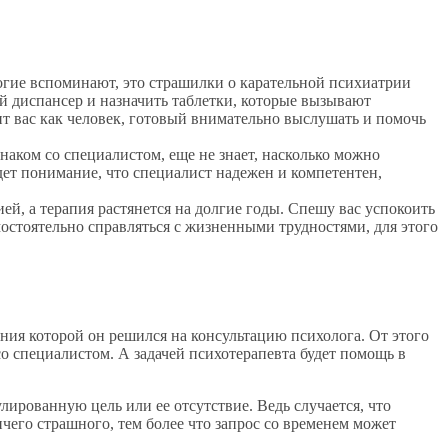
огие вспоминают, это страшилки о карательной психиатрии
ий диспансер и назначить таблетки, которые вызывают
ит вас как человек, готовый внимательно выслушать и помочь
аком со специалистом, еще не знает, насколько можно
дет понимание, что специалист надежен и компетентен,
ей, а терапия растянется на долгие годы. Спешу вас успокоить
стоятельно справляться с жизненными трудностями, для этого
ения которой он решился на консультацию психолога. От этого
 со специалистом. А задачей психотерапевта будет помощь в
лированную цель или ее отсутствие. Ведь случается, что
ичего страшного, тем более что запрос со временем может