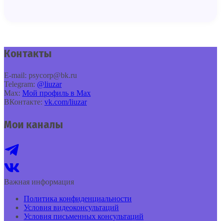
Контакты
E‑mail: psycorp@bk.ru
Telegram:
@liuzar
Max:
Мой профиль в Max
ВКонтакте:
vk.com/liuzar
Мои каналы
Важная информация
Политика конфиденциальности
Условия видеоконсультаций
Условия письменных консультаций