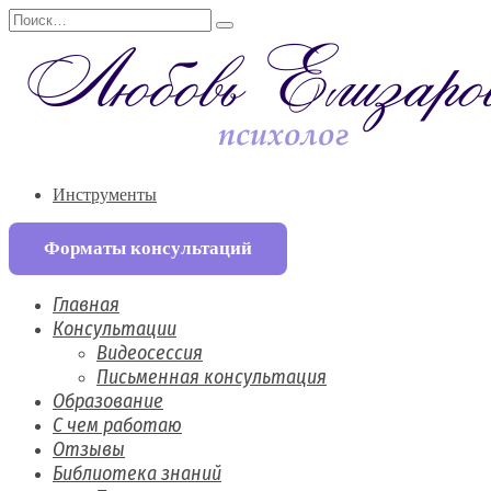
Перейти
Search
к
for:
содержанию
Инструменты
Форматы консультаций
Главная
Консультации
Видеосессия
Письменная консультация
Образование
С чем работаю
Отзывы
Библиотека знаний