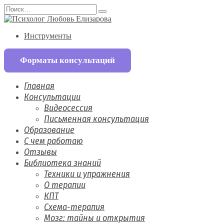
Перейти
Search
к
for:
содержанию
Инструменты
Форматы консультаций
Главная
Консультации
Видеосессия
Письменная консультация
Образование
С чем работаю
Отзывы
Библиотека знаний
Техники и упражнения
О терапии
КПТ
Схема-терапия
Мозг: тайны и открытия