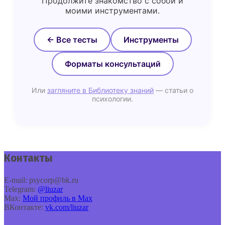
Продолжите знакомство с собой и
моими инструментами.
← Все тесты
Инструменты
Форматы консультаций
Или
загляните в Библиотеку знаний
— статьи о
психологии.
Контакты
E‑mail: psycorp@bk.ru
Telegram:
@liuzar
Max:
Мой профиль в Max
ВКонтакте:
vk.com/liuzar