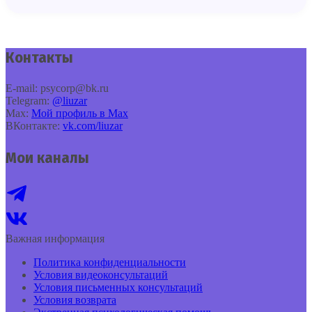
Контакты
E‑mail: psycorp@bk.ru
Telegram:
@liuzar
Max:
Мой профиль в Max
ВКонтакте:
vk.com/liuzar
Мои каналы
Важная информация
Политика конфиденциальности
Условия видеоконсультаций
Условия письменных консультаций
Условия возврата