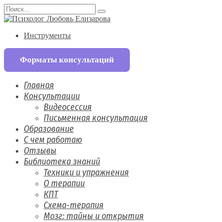
Перейти
Search
к
for:
содержанию
Инструменты
Форматы консультаций
Главная
Консультации
Видеосессия
Письменная консультация
Образование
С чем работаю
Отзывы
Библиотека знаний
Техники и упражнения
О терапии
КПТ
Схема-терапия
Мозг: тайны и открытия