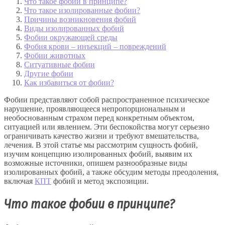
Что такое фобии в принципе?
Что такое изолированные фобии?
Причины возникновения фобий
Виды изолированных фобий
Фобии окружающей среды
Фобия крови – инъекций – повреждений
Фобии животных
Ситуативные фобии
Другие фобии
Как избавиться от фобии?
Фобии представляют собой распространенное психическое
нарушение, проявляющееся непропорциональным и
необоснованным страхом перед конкретным объектом,
ситуацией или явлением. Эти беспокойства могут серьезно
ограничивать качество жизни и требуют вмешательства,
лечения. В этой статье мы рассмотрим сущность фобий,
изучим концепцию изолированных фобий, выявим их
возможные источники, опишем разнообразные виды
изолированных фобий, а также обсудим методы преодоления,
включая
КПТ
фобий и метод экспозиции.
Что такое фобии в принципе?