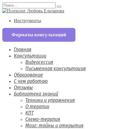
Перейти
Search
к
for:
содержанию
Инструменты
Форматы консультаций
Главная
Консультации
Видеосессия
Письменная консультация
Образование
С чем работаю
Отзывы
Библиотека знаний
Техники и упражнения
О терапии
КПТ
Схема-терапия
Мозг: тайны и открытия