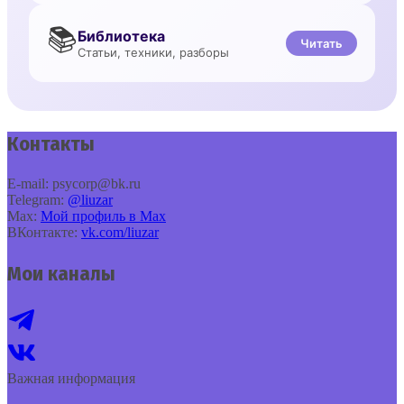
📚
Библиотека
Читать
Статьи, техники, разборы
Контакты
E‑mail: psycorp@bk.ru
Telegram:
@liuzar
Max:
Мой профиль в Max
ВКонтакте:
vk.com/liuzar
Мои каналы
Важная информация