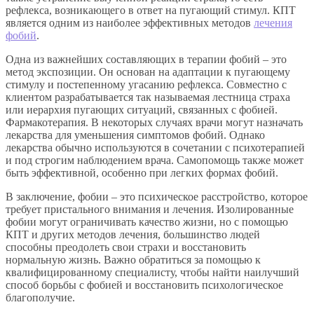
рефлекса, возникающего в ответ на пугающий стимул. КПТ
является одним из наиболее эффективных методов
лечения
фобий
.
Одна из важнейших составляющих в терапии фобий – это
метод экспозиции. Он основан на адаптации к пугающему
стимулу и постепенному угасанию рефлекса. Совместно с
клиентом разрабатывается так называемая лестница страха
или иерархия пугающих ситуаций, связанных с фобией.
Фармакотерапия. В некоторых случаях врачи могут назначать
лекарства для уменьшения симптомов фобий. Однако
лекарства обычно используются в сочетании с психотерапией
и под строгим наблюдением врача. Самопомощь также может
быть эффективной, особенно при легких формах фобий.
В заключение, фобии – это психическое расстройство, которое
требует пристального внимания и лечения. Изолированные
фобии могут ограничивать качество жизни, но с помощью
КПТ и других методов лечения, большинство людей
способны преодолеть свои страхи и восстановить
нормальную жизнь. Важно обратиться за помощью к
квалифицированному специалисту, чтобы найти наилучший
способ борьбы с фобией и восстановить психологическое
благополучие.