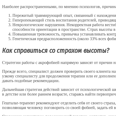
Наиболее распространенными, по мнению психологов, причина
Пережитый травмирующий опыт, связанный с нахождением 
Гиперопекающий стиль воспитания родителей, приводящи
Неврологические нарушения. Некорректная работа вестиб
способности ориентации в пространстве. Страх высоты в
Повышенная тревожность, привычка устанавливать контр
Генетическая предрасположенность (около 33% всех фоб
Как справиться со страхом высоты?
Стратегии работы с акрофобией напрямую зависят от причин 
Прежде всего, специалист должен проверить своего клиента н
узкому специалисту для продолжения терапии или ее дополнен
давать подобные рекомендации.
Дальнейшая стратегия действий зависит от психологической ш
в детстве или более раннем возрасте, стараясь найти первоприч
Гештальт-терапевт рекомендуют отделить себя от своего страха
позволяющая человеку поговорить со своей фобией, задать ей 