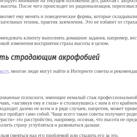
тирует внимание на текущем положении дел, работая с запросом
ом высоты. После чего происходит их рационализация, переосмыс
зволяет ему менять и поведенческие формы, которые складывали
ыхательных техник, практик заземления. Это не избавит от стра
омендовать клиенту выполнять домашние задания, например, ве
микой изменения восприятия страха высоты в целом.
лать страдающим акрофобией
исту
, многие люди могут найти в Интернете советы и рекоменда
ированные психологи, имеющие немалый стаж профессиональной 
чаях, «заглянув ему в глаза» и столкнувшись с ним в его крайне
одходит далеко не всем и в ряде случаев, напротив, может при
все пройдет само собой. Чаще всего такие советы получают род
асти» это расстройство, например, осознав, что высота не пред
волить страху углубляться и развиваться дальше.
льзя смеяться над его проблемой или стыдить его за это.