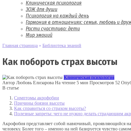
Клиническая психология
ЗОЖ для души
Психология на каждый день
Гармония в отношениях: семья, любовь и дру
Расти счастливо: дети
Мир эмоций
Главная страница
»
Библиотека знаний
Как побороть страх высоты
Клиническая психология
Автор
Любовь Елизарова
На чтение
5 мин
Просмотров
52
Опуб
В статье
Симптомы акрофобии
Причины боязни высоты
Как справиться со страхом высоты?
Полезные запреты: чего не нужно делать страдающим ак
Акрофобия представляет собой навязчивый, проявляющийся на
человеку. Более того – именно на ней базируется чувство само