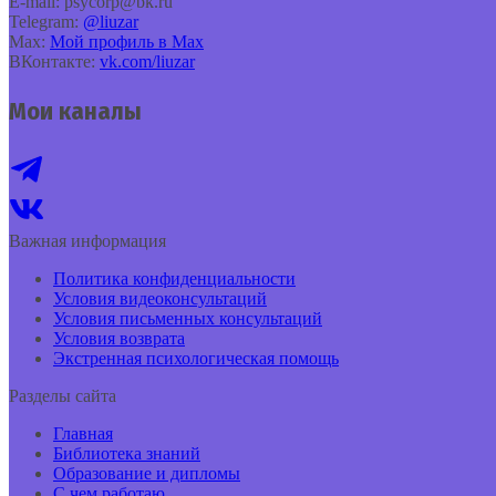
E‑mail: psycorp@bk.ru
Telegram:
@liuzar
Max:
Мой профиль в Max
ВКонтакте:
vk.com/liuzar
Мои каналы
Важная информация
Политика конфиденциальности
Условия видеоконсультаций
Условия письменных консультаций
Условия возврата
Экстренная психологическая помощь
Разделы сайта
Главная
Библиотека знаний
Образование и дипломы
С чем работаю