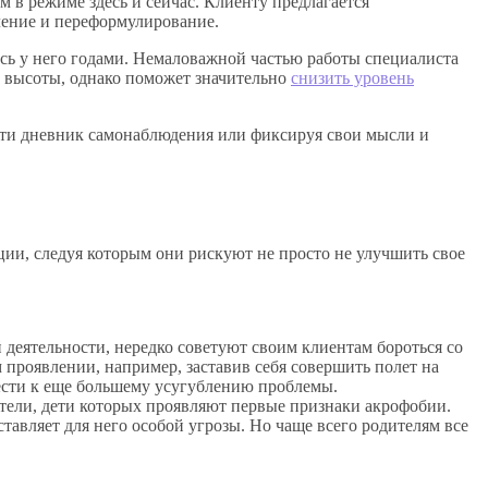
 в режиме здесь и сейчас. Клиенту предлагается
ление и переформулирование.
сь у него годами. Немаловажной частью работы специалиста
ха высоты, однако поможет значительно
снизить уровень
сти дневник самонаблюдения или фиксируя свои мысли и
ции, следуя которым они рискуют не просто не улучшить свое
деятельности, нередко советуют своим клиентам бороться со
м проявлении, например, заставив себя совершить полет на
вести к еще большему усугублению проблемы.
ители, дети которых проявляют первые признаки акрофобии.
ставляет для него особой угрозы. Но чаще всего родителям все