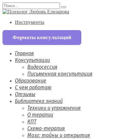
Перейти
Search
к
for:
содержанию
Инструменты
Форматы консультаций
Главная
Консультации
Видеосессия
Письменная консультация
Образование
С чем работаю
Отзывы
Библиотека знаний
Техники и упражнения
О терапии
КПТ
Схема-терапия
Мозг: тайны и открытия