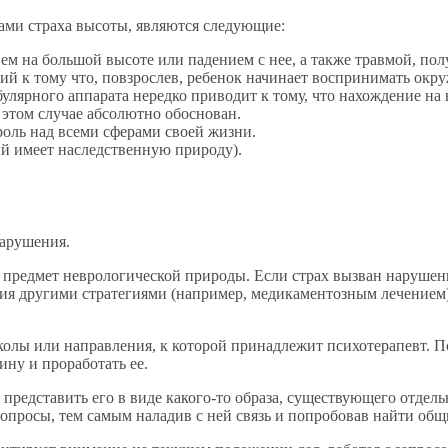
ми страха высоты, являются следующие:
на большой высоте или падением с нее, а также травмой, получ
й к тому что, повзрослев, ребенок начинает воспринимать ок
улярного аппарата нередко приводит к тому, что нахождение на 
 этом случае абсолютно обоснован.
оль над всеми сферами своей жизни.
ий имеет наследственную природу).
нарушения.
а предмет неврологической природы. Если страх вызван наруше
ия другими стратегиями (например, медикаментозным лечением)
колы или направления, к которой принадлежит психотерапевт. П
ину и проработать ее.
, представить его в виде какого-то образа, существующего отде
вопросы, тем самым наладив с ней связь и попробовав найти общ