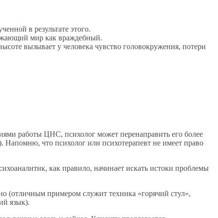
енной в результате этого.
ружающий мир как враждебный.
высоте вызывает у человека чувство головокружения, потери
ниями работы ЦНС, психолог может перенаправить его более
. Напомню, что психолог или психотерапевт не имеет право
сихоаналитик, как правило, начинает искать истоки проблемы
льно (отличным примером служит техника «горячий стул»,
ий язык).