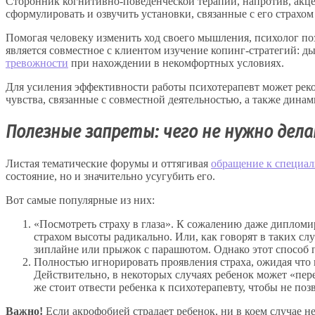
Сторонник когнитивно-поведенческой терапии, напротив, акцен
сформулировать и озвучить установки, связанные с его страх
Помогая человеку изменить ход своего мышления, психолог по
является совместное с клиентом изучение копинг-стратегий: д
тревожности
при нахождении в некомфортных условиях.
Для усиления эффективности работы психотерапевт может рек
чувства, связанные с совместной деятельностью, а также дина
Полезные запреты: чего не нужно де
Листая тематические форумы и оттягивая
обращение к специал
состояние, но и значительно усугубить его.
Вот самые популярные из них:
«Посмотреть страху в глаза». К сожалению даже диплом
страхом высоты радикально. Или, как говорят в таких слу
зиплайне или прыжок с парашютом. Однако этот способ п
Полностью игнорировать проявления страха, ожидая что 
Действительно, в некоторых случаях ребенок может «перер
же стоит отвести ребенка к психотерапевту, чтобы не поз
Важно!
Если акрофобией страдает ребенок, ни в коем случае не