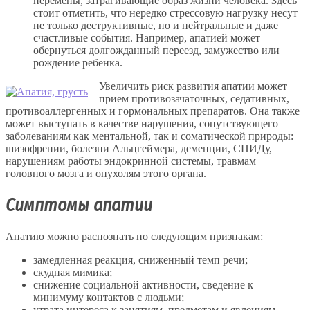
перемены, затрагивающие образ жизни человека. Здесь
стоит отметить, что нередко стрессовую нагрузку несут
не только деструктивные, но и нейтральные и даже
счастливые события. Например, апатией может
обернуться долгожданный переезд, замужество или
рождение ребенка.
Увеличить риск развития апатии может
прием противозачаточных, седативных,
противоаллергенных и гормональных препаратов. Она также
может выступать в качестве нарушения, сопутствующего
заболеваниям как ментальной, так и соматической природы:
шизофрении, болезни Альцгеймера, деменции, СПИДу,
нарушениям работы эндокринной системы, травмам
головного мозга и опухолям этого органа.
Симптомы апатии
Апатию можно распознать по следующим признакам:
замедленная реакция, сниженный темп речи;
скудная мимика;
снижение социальной активности, сведение к
минимуму контактов с людьми;
утрата интереса к занятиям, предметам и явлениям,