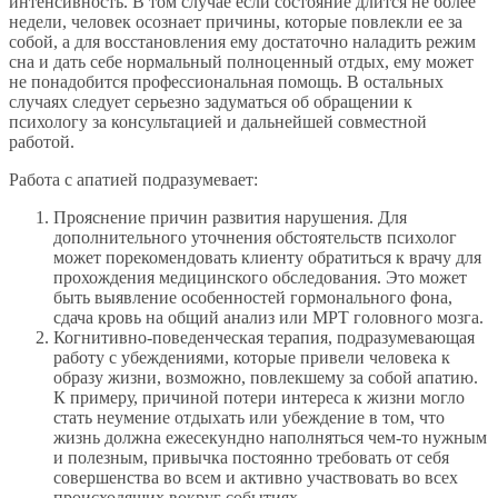
интенсивность. В том случае если состояние длится не более
недели, человек осознает причины, которые повлекли ее за
собой, а для восстановления ему достаточно наладить режим
сна и дать себе нормальный полноценный отдых, ему может
не понадобится профессиональная помощь. В остальных
случаях следует серьезно задуматься об обращении к
психологу за консультацией и дальнейшей совместной
работой.
Работа с апатией подразумевает:
Прояснение причин развития нарушения. Для
дополнительного уточнения обстоятельств психолог
может порекомендовать клиенту обратиться к врачу для
прохождения медицинского обследования. Это может
быть выявление особенностей гормонального фона,
сдача кровь на общий анализ или МРТ головного мозга.
Когнитивно-поведенческая терапия, подразумевающая
работу с убеждениями, которые привели человека к
образу жизни, возможно, повлекшему за собой апатию.
К примеру, причиной потери интереса к жизни могло
стать неумение отдыхать или убеждение в том, что
жизнь должна ежесекундно наполняться чем-то нужным
и полезным, привычка постоянно требовать от себя
совершенства во всем и активно участвовать во всех
происходящих вокруг событиях.