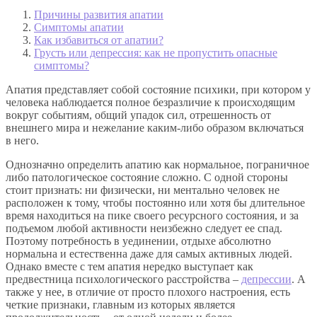
Причины развития апатии
Симптомы апатии
Как избавиться от апатии?
Грусть или депрессия: как не пропустить опасные
симптомы?
Апатия представляет собой состояние психики, при котором у
человека наблюдается полное безразличие к происходящим
вокруг событиям, общий упадок сил, отрешенность от
внешнего мира и нежелание каким-либо образом включаться
в него.
Однозначно определить апатию как нормальное, пограничное
либо патологическое состояние сложно. С одной стороны
стоит признать: ни физически, ни ментально человек не
расположен к тому, чтобы постоянно или хотя бы длительное
время находиться на пике своего ресурсного состояния, и за
подъемом любой активности неизбежно следует ее спад.
Поэтому потребность в уединении, отдыхе абсолютно
нормальна и естественна даже для самых активных людей.
Однако вместе с тем апатия нередко выступает как
предвестница психологического расстройства –
депрессии
. А
также у нее, в отличие от просто плохого настроения, есть
четкие признаки, главным из которых является