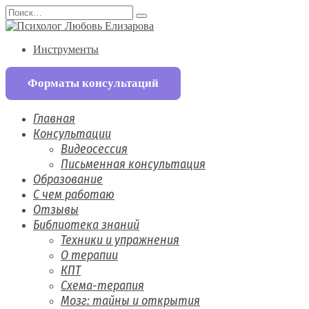
Перейти
Search
к
for:
содержанию
Инструменты
Форматы консультаций
Главная
Консультации
Видеосессия
Письменная консультация
Образование
С чем работаю
Отзывы
Библиотека знаний
Техники и упражнения
О терапии
КПТ
Схема-терапия
Мозг: тайны и открытия