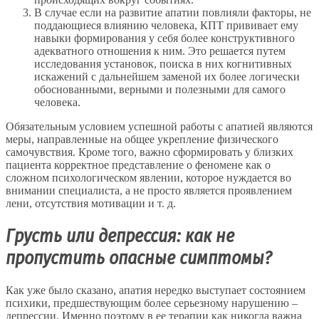
В случае если на развитие апатии повлияли факторы, не
поддающиеся влиянию человека, КПТ прививает ему
навыки формирования у себя более конструктивного
адекватного отношения к ним. Это решается путем
исследования установок, поиска в них когнитивных
искажений с дальнейшем заменой их более логически
обоснованными, верными и полезными для самого
человека.
Обязательным условием успешной работы с апатией являются
меры, направленные на общее укрепление физического
самочувствия. Кроме того, важно сформировать у близких
пациента корректное представление о феномене как о
сложном психологическом явлении, которое нуждается во
внимании специалиста, а не просто является проявлением
лени, отсутствия мотивации и т. д.
Грусть или депрессия: как не
пропустить опасные симптомы?
Как уже было сказано, апатия нередко выступает состоянием
психики, предшествующим более серьезному нарушению –
депрессии. Именно поэтому в ее терапии как никогда важна