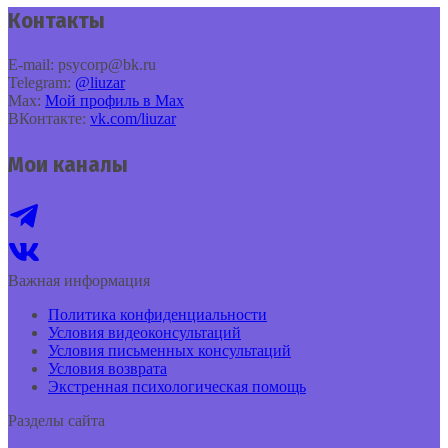
Контакты
E‑mail: psycorp@bk.ru
Telegram:
@liuzar
Max:
Мой профиль в Max
ВКонтакте:
vk.com/liuzar
Мои каналы
Важная информация
Политика конфиденциальности
Условия видеоконсультаций
Условия письменных консультаций
Условия возврата
Экстренная психологическая помощь
Разделы сайта