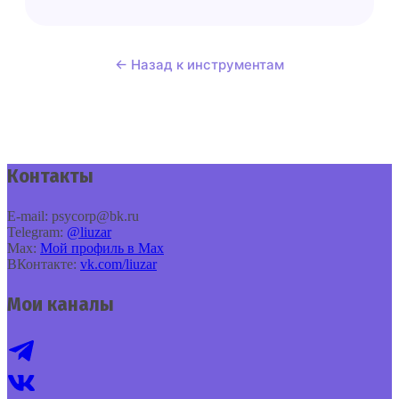
← Назад к инструментам
Контакты
E‑mail: psycorp@bk.ru
Telegram:
@liuzar
Max:
Мой профиль в Max
ВКонтакте:
vk.com/liuzar
Мои каналы