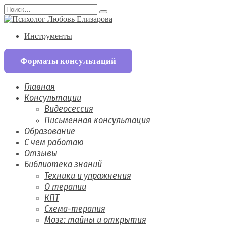
Перейти
Search
к
for:
содержанию
Инструменты
Форматы консультаций
Главная
Консультации
Видеосессия
Письменная консультация
Образование
С чем работаю
Отзывы
Библиотека знаний
Техники и упражнения
О терапии
КПТ
Схема-терапия
Мозг: тайны и открытия