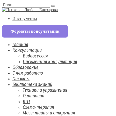
Перейти
Search
к
for:
содержанию
Инструменты
Форматы консультаций
Главная
Консультации
Видеосессия
Письменная консультация
Образование
С чем работаю
Отзывы
Библиотека знаний
Техники и упражнения
О терапии
КПТ
Схема-терапия
Мозг: тайны и открытия