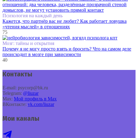
Психология на каждый день
Кажется, что партнёр вас не любит? Как работает ловушка
«чтения мыслей» в отношениях
75
Мозг: тайны и открытия
Почему я не могу просто взять и бросить? Что на самом деле
происходит в мозге при зависимости
40
Контакты
E‑mail: psycorp@bk.ru
Telegram:
@liuzar
Max:
Мой профиль в Max
ВКонтакте:
vk.com/liuzar
Мои каналы